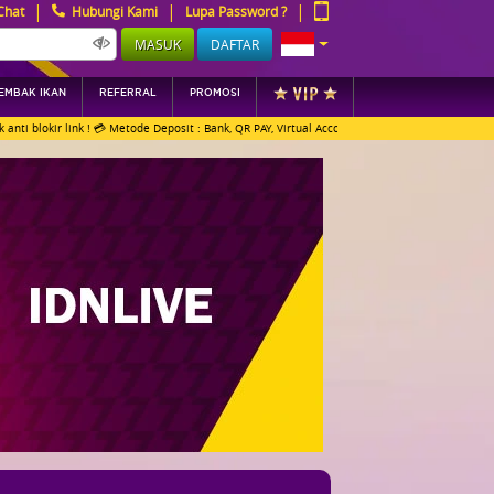
|
|
|
Chat
Hubungi Kami
Lupa Password ?
DAFTAR
EMBAK IKAN
REFERRAL
PROMOSI
blokir link ! 💳 Metode Deposit : Bank, QR PAY, Virtual Account, Voucher88 , Deposit Q