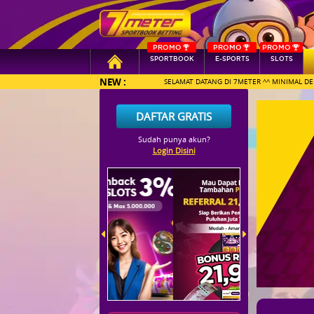
PROMO
PROMO
PROMO
SPORTBOOK
E-SPORTS
SLOTS
NEW :
SELAMAT DATANG DI 7METER ^^ MINIMAL DEPOSIT HAN
DAFTAR GRATIS
Sudah punya akun?
Login Disini