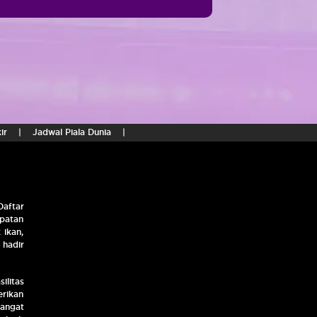
ir
|
Jadwal Piala Dunia
|
Daftar
patan
 ikan,
 hadir
ilitas
rikan
sangat