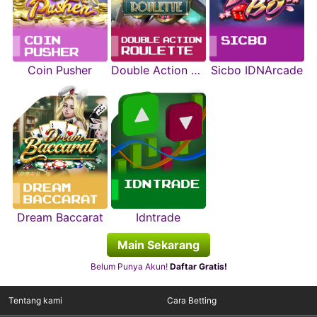
Coin Pusher
Double Action Roulette
Sicbo IDNArcade
Dream Baccarat
Idntrade
Main Sekarang
Belum Punya Akun!
Daftar Gratis!
Tentang kami
Cara Betting