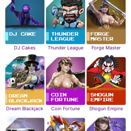
DJ Cakes
Thunder League
Forge Master
Coin Fortune
Shogun Empire
Dream Blackjack